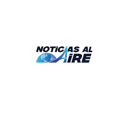
desde o hacia el país, ya que los nuevos montos por concepto
de uso de infraestructura y manejo de equipajes se incorporan
a la estructura de impuestos aeroportuarios que integran el
valor total del ticket de vuelo.
De acuerdo con el mandato ejecutivo, este incremento se
aplica de manera obligatoria a partir de la entrada en vigencia
del decreto.
Nota tomada de: Recorriendo con Salvador
Salvador Batista Castillo
¡Compartir ahora!
Artículo Previo
Toyota trasladará
Siguiente Artículo
parte de la producción
Ventas de autos crecen
de la Tacoma a Texas;
en México, pero
México conservará
producción y
operaciones y espera
exportaciones